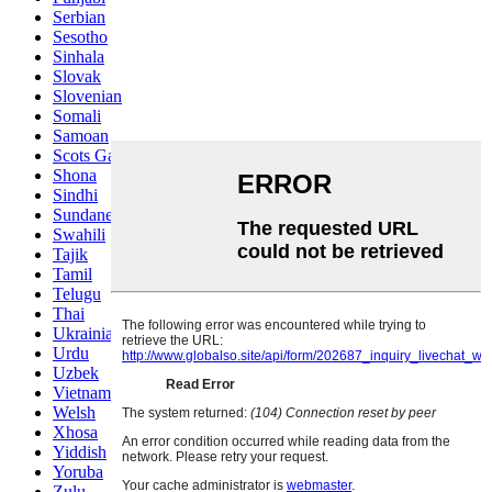
Serbian
Sesotho
Sinhala
Slovak
Slovenian
Somali
Samoan
Scots Gaelic
Shona
Sindhi
Sundanese
Swahili
Tajik
Tamil
Telugu
Thai
Ukrainian
Urdu
Uzbek
Vietnamese
Welsh
Xhosa
Yiddish
Yoruba
Zulu