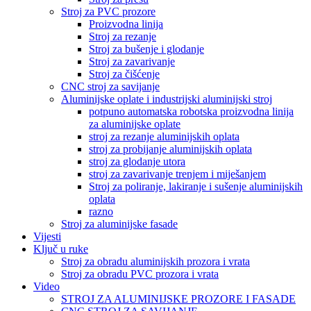
Stroj za PVC prozore
Proizvodna linija
Stroj za rezanje
Stroj za bušenje i glodanje
Stroj za zavarivanje
Stroj za čišćenje
CNC stroj za savijanje
Aluminijske oplate i industrijski aluminijski stroj
potpuno automatska robotska proizvodna linija
za aluminijske oplate
stroj za rezanje aluminijskih oplata
stroj za probijanje aluminijskih oplata
stroj za glodanje utora
stroj za zavarivanje trenjem i miješanjem
Stroj za poliranje, lakiranje i sušenje aluminijskih
oplata
razno
Stroj za aluminijske fasade
Vijesti
Ključ u ruke
Stroj za obradu aluminijskih prozora i vrata
Stroj za obradu PVC prozora i vrata
Video
STROJ ZA ALUMINIJSKE PROZORE I FASADE