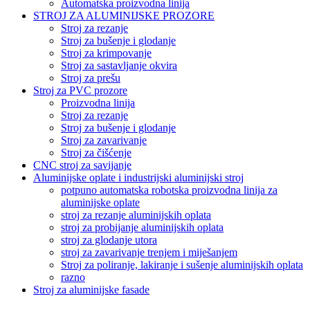
Automatska proizvodna linija
STROJ ZA ALUMINIJSKE PROZORE
Stroj za rezanje
Stroj za bušenje i glodanje
Stroj za krimpovanje
Stroj za sastavljanje okvira
Stroj za prešu
Stroj za PVC prozore
Proizvodna linija
Stroj za rezanje
Stroj za bušenje i glodanje
Stroj za zavarivanje
Stroj za čišćenje
CNC stroj za savijanje
Aluminijske oplate i industrijski aluminijski stroj
potpuno automatska robotska proizvodna linija za
aluminijske oplate
stroj za rezanje aluminijskih oplata
stroj za probijanje aluminijskih oplata
stroj za glodanje utora
stroj za zavarivanje trenjem i miješanjem
Stroj za poliranje, lakiranje i sušenje aluminijskih oplata
razno
Stroj za aluminijske fasade