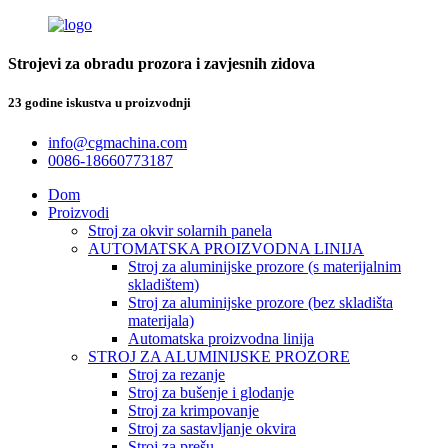
Strojevi za obradu prozora i zavjesnih zidova
23 godine iskustva u proizvodnji
info@cgmachina.com
0086-18660773187
Dom
Proizvodi
Stroj za okvir solarnih panela
AUTOMATSKA PROIZVODNA LINIJA
Stroj za aluminijske prozore (s materijalnim
skladištem)
Stroj za aluminijske prozore (bez skladišta
materijala)
Automatska proizvodna linija
STROJ ZA ALUMINIJSKE PROZORE
Stroj za rezanje
Stroj za bušenje i glodanje
Stroj za krimpovanje
Stroj za sastavljanje okvira
Stroj za prešu